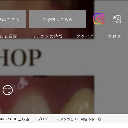
せはこちら
ご予約はこちら
ある質問
当サロンの特徴
アクセス
ブログ
食事制限なし
コラム
速い
痛くない
😏
虫歯
口臭予防
NG SHOP 土岐店
ブログ
マスク外して、自信ある？😏