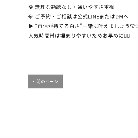
💎 無理な勧誘なし・通いやすさ重視
💎 ご予約・ご相談は公式LINEまたはDMへ
▶︎ “自信が持てる白さ”一緒に叶えましょう🦷
人気時間帯は埋まりやすいためお早めに🙇‍♀️
< 前のページ