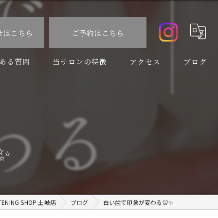
せはこちら
ご予約はこちら
ある質問
当サロンの特徴
アクセス
ブログ
食事制限なし
コラム
速い
痛くない
️
虫歯
口臭予防
ING SHOP 土岐店
ブログ
白い歯で印象が変わる🦷✨️