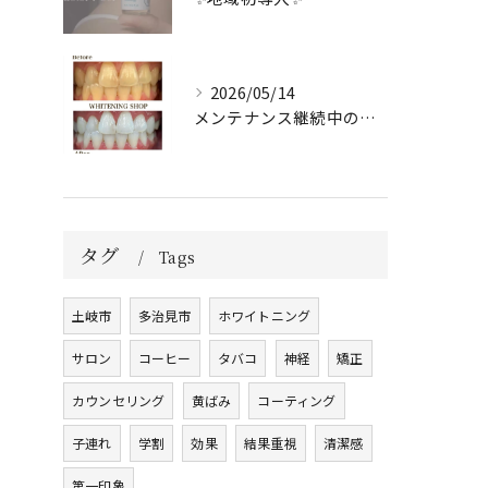
2026/05/14
メンテナンス継続中のお客様🤍
タグ
Tags
土岐市
多治見市
ホワイトニング
サロン
コーヒー
タバコ
神経
矯正
カウンセリング
黄ばみ
コーティング
子連れ
学割
効果
結果重視
清潔感
第一印象