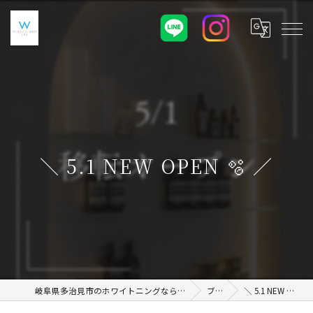
＼ 5.1 NEW OPEN 🫧 ／
岐阜県多治見市のホワイトニングならWHITENING SHOP 土岐店
ブログ
＼ 5.1 NEW OPEN 🫧 ／