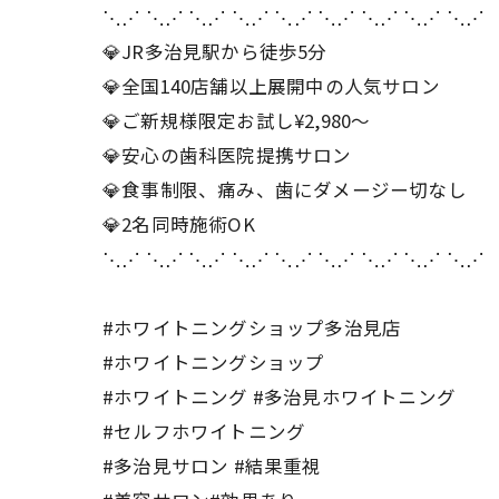
⋱⋰ ⋱⋰ ⋱⋰ ⋱⋰ ⋱⋰ ⋱⋰ ⋱⋰ ⋱⋰ ⋱⋰
💎JR多治見駅から徒歩5分
💎全国140店舗以上展開中の人気サロン
💎ご新規様限定お試し¥2,980～
💎安心の歯科医院提携サロン
💎食事制限、痛み、歯にダメージー切なし
💎2名同時施術OK
⋱⋰ ⋱⋰ ⋱⋰ ⋱⋰ ⋱⋰ ⋱⋰ ⋱⋰ ⋱⋰ ⋱⋰
#ホワイトニングショップ多治見店
#ホワイトニングショップ
#ホワイトニング #多治見ホワイトニング
#セルフホワイトニング
#多治見サロン #結果重視