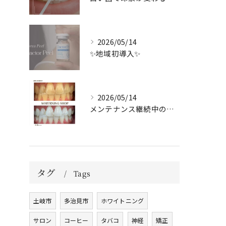
2026/05/14
✨地域初導入✨
2026/05/14
メンテナンス継続中のお客様🤍
タグ
Tags
土岐市
多治見市
ホワイトニング
サロン
コーヒー
タバコ
神経
矯正