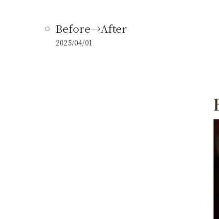
Before→After
2025/04/01