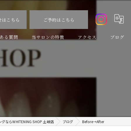
せはこちら
ご予約はこちら
ある質問
当サロンの特徴
アクセス
ブログ
食事制限なし
コラム
速い
痛くない
虫歯
口臭予防
らWHITENING SHOP 土岐店
ブログ
Before→After