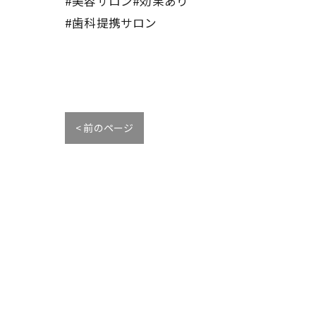
#美容サロン#効果あり
#歯科提携サロン
< 前のページ