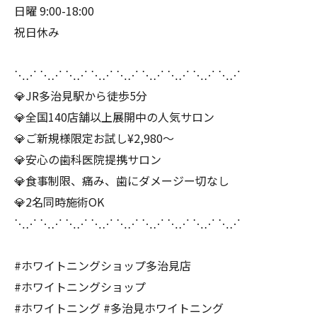
日曜 9:00-18:00
祝日休み
⋱⋰ ⋱⋰ ⋱⋰ ⋱⋰ ⋱⋰ ⋱⋰ ⋱⋰ ⋱⋰ ⋱⋰
💎JR多治見駅から徒歩5分
💎全国140店舗以上展開中の人気サロン
💎ご新規様限定お試し¥2,980～
💎安心の歯科医院提携サロン
💎食事制限、痛み、歯にダメージー切なし
💎2名同時施術OK
⋱⋰ ⋱⋰ ⋱⋰ ⋱⋰ ⋱⋰ ⋱⋰ ⋱⋰ ⋱⋰ ⋱⋰
#ホワイトニングショップ多治見店
#ホワイトニングショップ
#ホワイトニング #多治見ホワイトニング