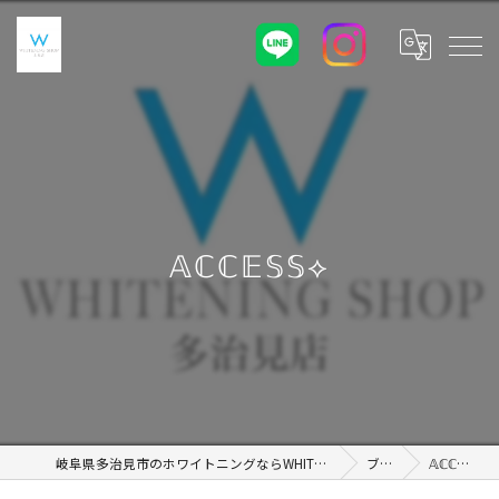
𝔸ℂℂ𝔼𝕊𝕊⟡
岐阜県多治見市のホワイトニングならWHITENING SHOP 土岐店
ブログ
𝔸ℂℂ𝔼𝕊𝕊⟡