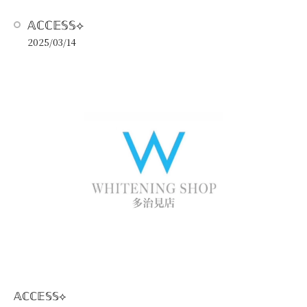
𝔸ℂℂ𝔼𝕊𝕊⟡
2025/03/14
𝔸ℂℂ𝔼𝕊𝕊⟡