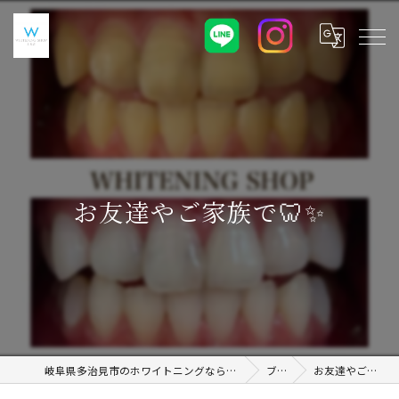
お友達やご家族で🦷✨
岐阜県多治見市のホワイトニングならWHITENING SHOP 土岐店
ブログ
お友達やご家族で🦷✨