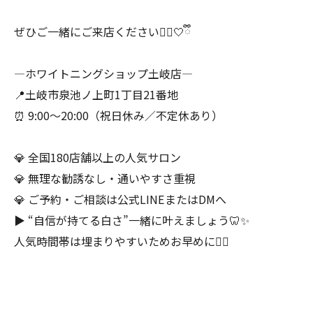
ぜひご一緒にご来店ください💁‍♀️🤍ྀི
―ホワイトニングショップ土岐店―
📍土岐市泉池ノ上町1丁目21番地
⏰ 9:00〜20:00（祝日休み／不定休あり）
💎 全国180店舗以上の人気サロン
💎 無理な勧誘なし・通いやすさ重視
💎 ご予約・ご相談は公式LINEまたはDMへ
▶︎ “自信が持てる白さ”一緒に叶えましょう🦷✨
人気時間帯は埋まりやすいためお早めに🙇‍♀️