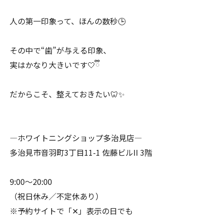
人の第一印象って、ほんの数秒🕒
その中で“歯”が与える印象、
実はかなり大きいです🤍ྀི
だからこそ、整えておきたい🦷✨
―ホワイトニングショップ多治見店―
多治見市音羽町3丁目11-1 佐藤ビルII 3階
9:00〜20:00
（祝日休み／不定休あり）
※予約サイトで「✕」表示の日でも