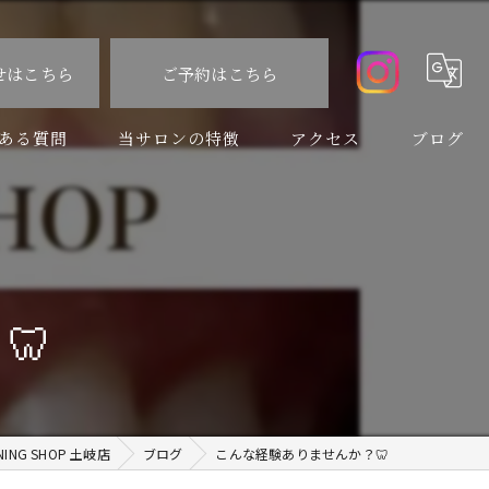
せはこちら
ご予約はこちら
ある質問
当サロンの特徴
アクセス
ブログ
食事制限なし
コラム
速い
痛くない
🦷
虫歯
口臭予防
NG SHOP 土岐店
ブログ
こんな経験ありませんか？🦷