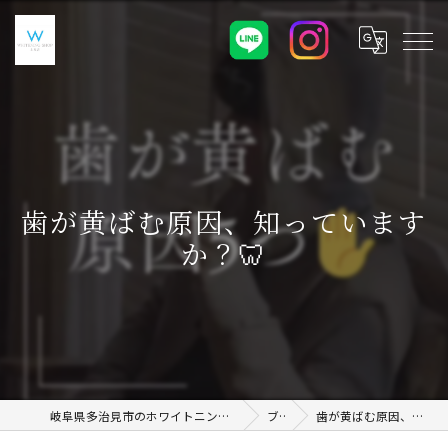
歯が黄ばむ原因、知っています
か？🦷
岐阜県多治見市のホワイトニングならWHITENING SHOP 土岐店
ブログ
歯が黄ばむ原因、知っていますか？🦷