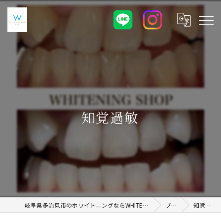
知覚過敏⁡
岐阜県多治見市のホワイトニングならWHITENING SHOP 土岐店
ブログ
知覚過敏⁡