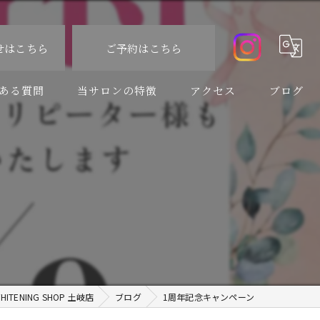
せはこちら
ご予約はこちら
ある質問
当サロンの特徴
アクセス
ブログ
食事制限なし
コラム
速い
痛くない
虫歯
口臭予防
ENING SHOP 土岐店
ブログ
1周年記念キャンペーン