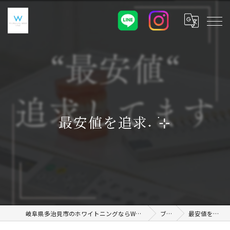
最安値を追求˖ ࣪⊹
岐阜県多治見市のホワイトニングならWHITENING SHOP 土岐店
ブログ
最安値を追求˖ ࣪⊹