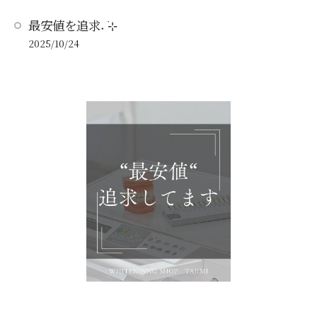
最安値を追求˖ ࣪⊹
2025/10/24