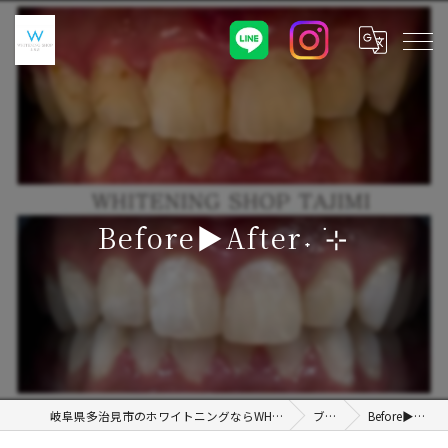
Before▶︎After˖ ࣪⊹
岐阜県多治見市のホワイトニングならWHITENING SHOP 土岐店
ブログ
Before▶︎After˖ ࣪⊹