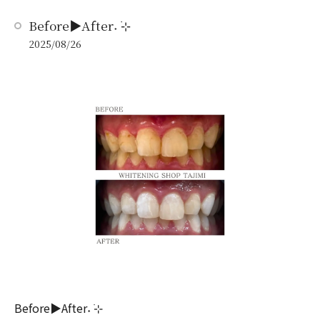
Before▶︎After˖ ࣪⊹
2025/08/26
Before▶︎After˖ ࣪⊹