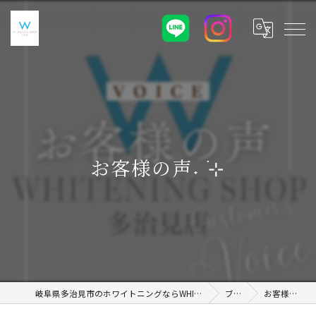
お客様の声˖ ࣪⊹
岐阜県多治見市のホワイトニングならWHITENING SHOP 土岐店
ブログ
お客様の声˖ ࣪⊹