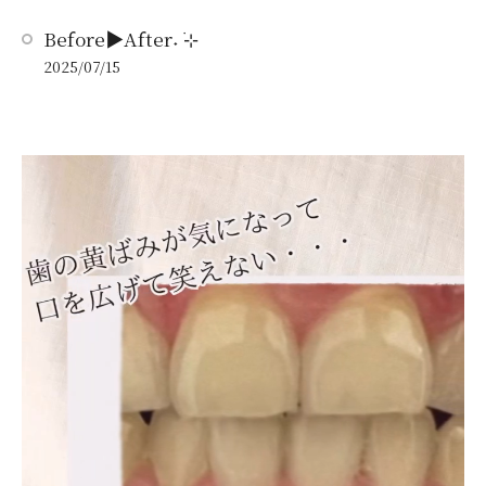
Before▶︎After˖ ࣪⊹
2025/07/15