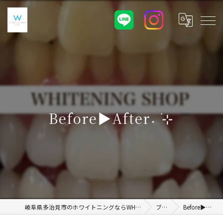
Before▶︎After˖ ࣪⊹
岐阜県多治見市のホワイトニングならWHITENING SHOP 土岐店
ブログ
Before▶︎After˖ ࣪⊹