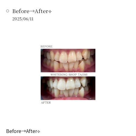
Before→After⟡
2025/06/11
Before→After⟡