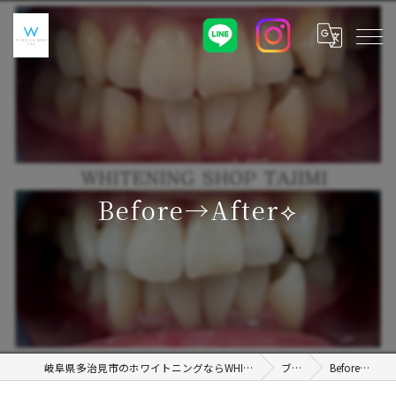
Before→After⟡
岐阜県多治見市のホワイトニングならWHITENING SHOP 土岐店
ブログ
Before→After⟡