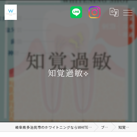
知覚過敏⟡
岐阜県多治見市のホワイトニングならWHITENING SHOP 土岐店
ブログ
知覚過敏⟡