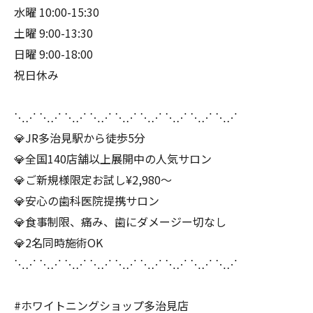
水曜 10:00-15:30
土曜 9:00-13:30
日曜 9:00-18:00
祝日休み
⋱⋰ ⋱⋰ ⋱⋰ ⋱⋰ ⋱⋰ ⋱⋰ ⋱⋰ ⋱⋰ ⋱⋰
💎JR多治見駅から徒歩5分
💎全国140店舗以上展開中の人気サロン
💎ご新規様限定お試し¥2,980～
💎安心の歯科医院提携サロン
💎食事制限、痛み、歯にダメージー切なし
💎2名同時施術OK
⋱⋰ ⋱⋰ ⋱⋰ ⋱⋰ ⋱⋰ ⋱⋰ ⋱⋰ ⋱⋰ ⋱⋰
#ホワイトニングショップ多治見店