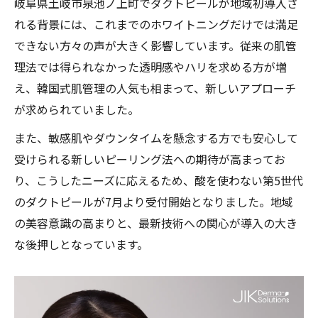
岐阜県土岐市泉池ノ上町でダクトピールが地域初導入さ
敏感肌にも安心のダクトピール最新技術
れる背景には、これまでのホワイトニングだけでは満足
ダクトピールがもたらす透明感とハリを実
できない方々の声が大きく影響しています。従来の肌管
感
理法では得られなかった透明感やハリを求める方が増
ホワイトニングだけでない肌管理の新提案
え、韓国式肌管理の人気も相まって、新しいアプローチ
が求められていました。
酸を使わない第5世代ピーリングの魅力
ダクトピールは酸不使用の安心ピーリング
また、敏感肌やダウンタイムを懸念する方でも安心して
受けられる新しいピーリング法への期待が高まってお
第５世代ダクトピールの仕組みと効果解説
り、こうしたニーズに応えるため、酸を使わない第5世代
肌にやさしいダクトピールの魅力を紹介
のダクトピールが7月より受付開始となりました。地域
敏感肌に選ばれるダクトピールの安心理由
の美容意識の高まりと、最新技術への関心が導入の大き
従来ピーリングとダクトピールの違い比較
な後押しとなっています。
韓国式肌管理とダクトピールの違いを解説
韓国式肌管理とダクトピールの特徴比較
ダクトピールとセラピールの違いを解説