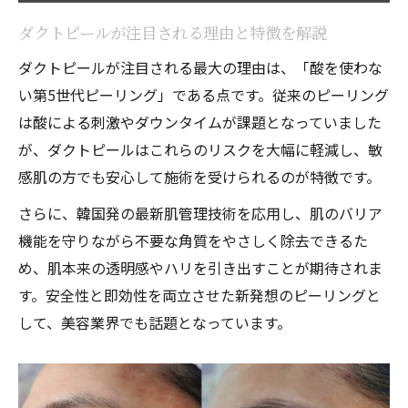
ダクトピールの流れや施術回数の目安とは
ダクトピールが注目される理由と特徴を解説
ダクトピール値段や費用感の比較ポイント
ダクトピールが注目される最大の理由は、「酸を使わな
施術前後の注意点とダクトピールの特徴
い第5世代ピーリング」である点です。従来のピーリング
導入店選びで確認すべきダクトピールの条
は酸による刺激やダウンタイムが課題となっていました
件
が、ダクトピールはこれらのリスクを大幅に軽減し、敏
感肌の方でも安心して施術を受けられるのが特徴です。
さらに、韓国発の最新肌管理技術を応用し、肌のバリア
機能を守りながら不要な角質をやさしく除去できるた
め、肌本来の透明感やハリを引き出すことが期待されま
す。安全性と即効性を両立させた新発想のピーリングと
して、美容業界でも話題となっています。