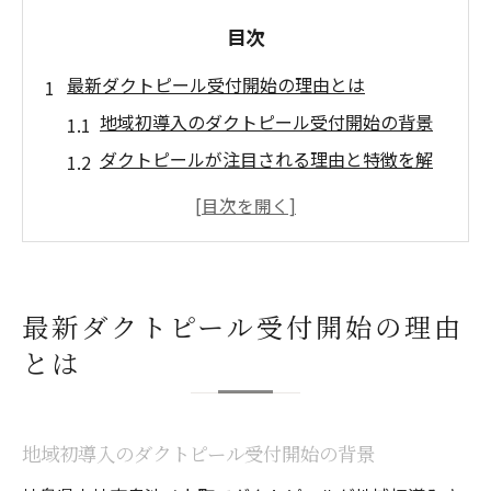
目次
最新ダクトピール受付開始の理由とは
地域初導入のダクトピール受付開始の背景
ダクトピールが注目される理由と特徴を解
説
７月から始まるダクトピールの新体験案内
ダクトピール受付開始で期待できる美肌効
果
最新ダクトピール受付開始の理由
ダクトピール導入で広がる肌管理の選択肢
とは
ダクトピールがもたらす新時代の肌体験
ダクトピールで叶う第５世代ピーリング体
験
地域初導入のダクトピール受付開始の背景
酸を使わないダクトピールの革新性を解説