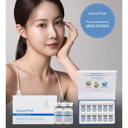
ダクトピールの使い方と韓国式方法の違い
効果で選ぶ韓国式肌管理とダクトピール
ダクトピールとララピールの違いポイント
肌に優しいダクトピールの安心ポイント
ダクトピールの禁忌事項と安全性について
敏感肌にも対応ダクトピールの安心設計
妊娠中でも安心して受けられるダクトピー
ル
ダクトピール施術時の痛みやダウンタイム
お子様連れ歓迎のダクトピール施術体制
話題のダクトピールを体験する前に知っておく
べきこと
ダクトピール体験前に必ず知るべきポイン
ト