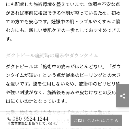
にも配慮した施術環境を整えています。体調や不安な点
があれば事前に相談できる体制が整っているため、初め
ての方でも安心です。妊娠中の肌トラブルやくすみに悩
む方にも、新しい美肌ケアの一歩としておすすめできま
す。
ダクトピール施術時の痛みやダウンタイム
ダクトピールは「施術中の痛みがほとんどない」「ダウ
ンタイムが短い」という点が従来のピーリングとの大き
な違いです。酸を使用しないため、施術中のピリピリ感
や強い刺激がなく、施術後も赤みや皮むけなどの反応が
出にくい設計となっています。
実際、施術を受けた方からは「痛みがなくて驚いた」
080-9524-1244
お問い合わせはこちら
「そのまま外出できた」という声が寄せられています。
※営業電話はお断りしています。