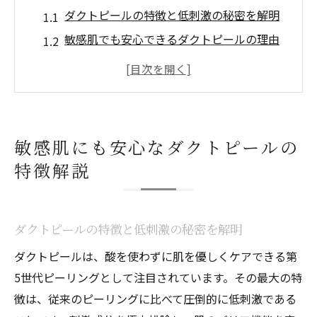
ダクトピールの特徴と低刺激の秘密を解明
敏感肌でも安心できるダクトピールの理由
ダクトピールと従来ピーリングの違い解説
口コミで話題のダクトピール効果の実感法
ダクトピールの導入費用と選び方のポイン
ト
敏感肌にも安心なダクトピールの
肌管理で注目のダクトピール効果を検証
特徴解説
ダクトピール効果はどのくらい続くのか検
証
ダクトピール効果が現れるまでの期間とは
ダクトピールの特徴と低刺激の秘密を解明
口コミが示すダクトピールのリアルな効果
ダクトピールは、酸を使わずに肌を優しくケアできる第
ダクトピールで毛穴やくすみに変化はある
5世代ピーリングとして注目されています。その最大の特
か
徴は、従来のピーリングに比べて圧倒的に低刺激である