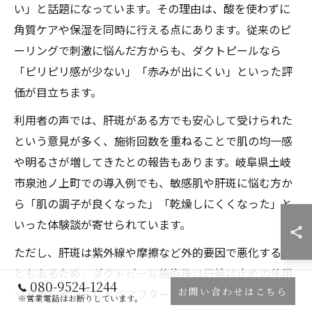
い」と話題になっています。その理由は、酸を使わずに
角質ケアや保湿を同時に行える点にあります。従来のピ
ーリングで刺激に悩んだ方からも、ダクトピールなら
「ピリピリ感が少ない」「赤みが出にくい」といった評
価が目立ちます。
利用者の声では、肝斑がある方でも安心して受けられた
という意見が多く、施術回数を重ねることで肌の均一感
や明るさが増してきたとの報告もあります。岐阜県土岐
市泉池ノ上町での導入例でも、敏感肌や肝斑に悩む方か
ら「肌の調子が良くなった」「乾燥しにくくなった」と
いった体験談が寄せられています。
ただし、肝斑は紫外線や摩擦など外的要因で悪化するこ
ともあるため、ダクトピール施術後は日焼け止めの使用
080-9524-1244
お問い合わせはこちら
や摩擦を避けるなどのアフターケアも大切です。
※営業電話はお断りしています。