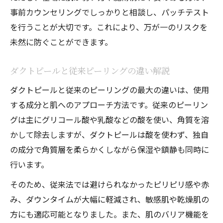
くすみに悩む方へダクトピールの活用ポイ
事前カウンセリングでしっかりと相談し、パッチテスト
ント
を行うことが大切です。これにより、万が一のリスクを
敏感肌でも安心なダクトピールのケア方法
未然に防ぐことができます。
導入費用や注意点から選ぶダクトピール活用法
ダクトピールと従来ピーリングの違い解説
ダクトピールの導入費用と値段相場を知る
ダクトピールと従来のピーリングの最大の違いは、使用
ダクトピール導入時の注意事項を丁寧に解
する成分と肌へのアプローチ方法です。従来のピーリン
説
グは主にグリコール酸や乳酸などの酸を使い、角質を溶
ダクトピールは何回で効果が出やすいのか
かして除去しますが、ダクトピールは酸を使わず、独自
ダクトピールの選び方と継続のポイント解
の成分で角質層を柔らかくしながら保湿や鎮静も同時に
説
行います。
導入費用と口コミを参考にダクトピールを
そのため、従来法では避けられなかったピリピリ感や赤
選ぶ
み、ダウンタイムが大幅に軽減され、敏感肌や乾燥肌の
方にも適応可能となりました。また、肌のバリア機能を