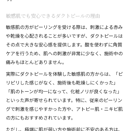
ダクトピール体験者のリアルな口コミを紹
介
敏感肌でも安心できるダクトピールの理由
美肌への変化を実感したダクトピールの声
敏感肌の方がピーリングを受ける際は、刺激による赤み
ダクトピールでくすみや毛穴に変化はあっ
や乾燥を心配されることが多いですが、ダクトピールは
たか
その点で大きな安心感を提供します。酸を使わずに角質
ダクトピール体験で感じた効果と注意点ま
ケアを行うため、肌への刺激が非常に少なく、施術中の
とめ
痛みもほとんどありません。
敏感肌の方が選ぶ理由とダクトピールの評
実際にダクトピールを体験した敏感肌の方からは、「ピ
判
リピリした感じがなく、施術後も乾燥しにくかった」
肝斑やくすみにダクトピールは効果的か
「肌のトーンが均一になって、化粧ノリが良くなった」
肝斑やくすみに対するダクトピールの効果
といった声が寄せられています。特に、従来のピーリン
検証
グで刺激を感じやすかった方や、アトピー肌・ニキビ肌
口コミで話題のダクトピールと肝斑の関係
の方にもおすすめされています。
ダクトピールが肝斑に与える影響と安全性
ただし、極端に肌が弱い方や施術前に不安のある方は、