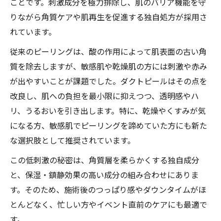
ダクトピール体験による肌再生の実感を紹
ことです。刺激成分を極力排除し、肌のバリア機能を守
介
りながら角質ケアや肌再生を促進する独自処方が採用さ
れています。
ララピールと比較したダクトピールの強み
ダクトピールとララピールは何が違うのか
従来のピーリングは、酸の作用によって肌表面の古い角
解説
質を除去しますが、敏感肌や乾燥肌の方には刺激や赤み
が出やすいことが課題でした。ダクトピールはその点を
敏感肌に嬉しいダクトピールの強みを比較
改良し、肌への負担を最小限に抑えつつ、透明感やハ
分析
リ、うるおいを引き出します。特に、乾燥やくすみが気
ダクトピールのメリットをララピールと比
になる方、敏感肌でピーリングを諦めていた方にも新た
較
な選択肢として推奨されています。
口コミから見るダクトピールとララピール
の差
この低刺激の秘密は、角質層を柔らかくする独自成分
と、保湿・鎮静効果の高い成分の組み合わせにありま
ダクトピールならではの効果や導入費用の
す。そのため、施術後のつっぱり感やダウンタイムがほ
特徴
とんどなく、忙しい方やイベント直前のケアにも最適で
美肌を目指す方必見のダクトピール体験談
す。