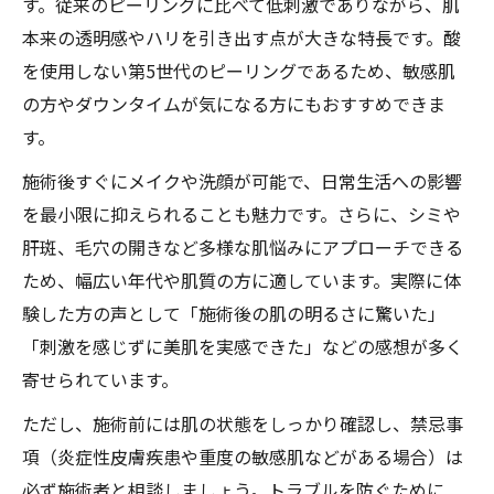
肌管理初心者が安心できるダクトピールの
す。従来のピーリングに比べて低刺激でありながら、肌
魅力
本来の透明感やハリを引き出す点が大きな特長です。酸
を使用しない第5世代のピーリングであるため、敏感肌
ダクトピールが肝斑改善に期待される理由
の方やダウンタイムが気になる方にもおすすめできま
ダクトピールが肝斑に有効な理由を徹底解
す。
説
施術後すぐにメイクや洗顔が可能で、日常生活への影響
肝斑対策として注目されるダクトピールの
を最小限に抑えられることも魅力です。さらに、シミや
力
肝斑、毛穴の開きなど多様な肌悩みにアプローチできる
臨床データから見るダクトピールと肝斑改
ため、幅広い年代や肌質の方に適しています。実際に体
善
験した方の声として「施術後の肌の明るさに驚いた」
肝斑・色素沈着に強いダクトピールの実力
「刺激を感じずに美肌を実感できた」などの感想が多く
ダクトピール施術で肝斑再発を防ぐ方法
寄せられています。
ダクトピールの禁忌事項と安全施術の心得
ただし、施術前には肌の状態をしっかり確認し、禁忌事
ダクトピール施術前に必ず確認する禁忌事
項（炎症性皮膚疾患や重度の敏感肌などがある場合）は
項
必ず施術者と相談しましょう。トラブルを防ぐために