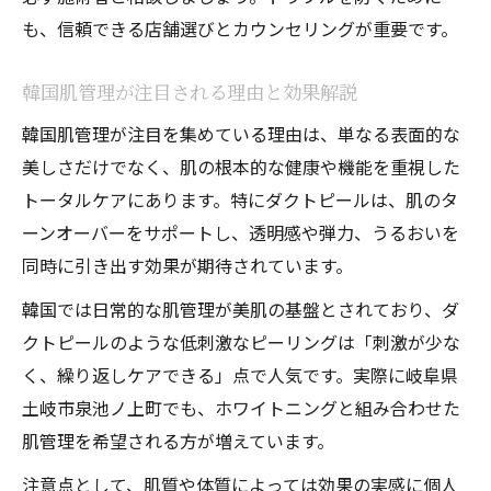
安全なダクトピールのために守るべき注意
も、信頼できる店舗選びとカウンセリングが重要です。
点
施術リスクを避けるダクトピールの心得
韓国肌管理が注目される理由と効果解説
ダクトピールの禁忌事項を理解する重要性
韓国肌管理が注目を集めている理由は、単なる表面的な
専門家カウンセリングが安全施術の鍵
美しさだけでなく、肌の根本的な健康や機能を重視した
ハーブピーリングとの違いを徹底比較
トータルケアにあります。特にダクトピールは、肌のタ
ダクトピールとハーブピーリングの違いを
ーンオーバーをサポートし、透明感や弾力、うるおいを
解説
同時に引き出す効果が期待されています。
肌悩みに応じたピーリングの選び方ポイン
韓国では日常的な肌管理が美肌の基盤とされており、ダ
ト
クトピールのような低刺激なピーリングは「刺激が少な
ダクトピールが優れる点と従来法の比較
く、繰り返しケアできる」点で人気です。実際に岐阜県
土岐市泉池ノ上町でも、ホワイトニングと組み合わせた
ハーブピーリングとダクトピールの効果検
肌管理を希望される方が増えています。
証
刺激の違いとダクトピールの強みまとめ
注意点として、肌質や体質によっては効果の実感に個人