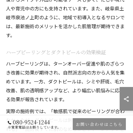
人や育児中の方にも支持されています。また、岐阜県土
岐市泉池ノ上町のように、地域で初導入となるサロンで
は、最新施術のメリットを活かした肌管理が期待できま
す。
ハーブピーリングとダクトピールの効果検証
ハーブピーリングは、ターンオーバー促進や肌のざらつ
き改善に効果が期待され、自然派志向の方から人気を集
めています。一方、ダクトピールは、シミや肝斑、毛穴
改善、肌の透明感アップなど、より幅広い肌悩みに応え
る効果が報告されています。
実際の施術例では、「敏感肌で従来のピーリングが合わ
なかったが、ダクトピールは刺激がなく安心して続けら
080-9524-1244
お問い合わせはこちら
※営業電話はお断りしています。
れる」「施術後すぐに肌のなめらかさやトーンアップを