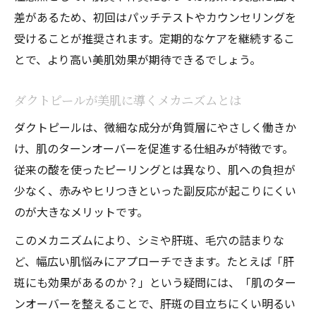
自分に合うダクトピールの選び方と施術ポイン
差があるため、初回はパッチテストやカウンセリングを
ト
受けることが推奨されます。定期的なケアを継続するこ
とで、より高い美肌効果が期待できるでしょう。
肌質別ダクトピールの選び方と注意点
施術後のケアで効果を最大化する方法
ダクトピールが美肌に導くメカニズムとは
ダクトピールの適切な頻度と受け方ガイド
ダクトピールは、微細な成分が角質層にやさしく働きか
肌悩み別に合うダクトピール施術法を提案
け、肌のターンオーバーを促進する仕組みが特徴です。
安全なダクトピール選択とカウンセリング
従来の酸を使ったピーリングとは異なり、肌への負担が
活用
少なく、赤みやヒリつきといった副反応が起こりにくい
のが大きなメリットです。
このメカニズムにより、シミや肝斑、毛穴の詰まりな
ど、幅広い肌悩みにアプローチできます。たとえば「肝
斑にも効果があるのか？」という疑問には、「肌のター
ンオーバーを整えることで、肝斑の目立ちにくい明るい