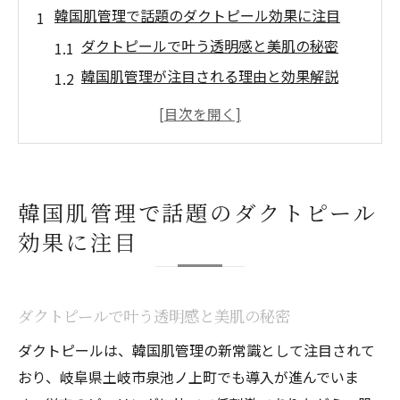
韓国肌管理で話題のダクトピール効果に注目
ダクトピールで叶う透明感と美肌の秘密
韓国肌管理が注目される理由と効果解説
ダクトピールが美肌に導くメカニズムとは
低刺激で韓国肌を目指す新常識の提案
ダクトピールが肌悩みに与える影響を検証
肌悩みに寄り添うダクトピールの特徴まとめ
韓国肌管理で話題のダクトピール
ダクトピールの特徴と肌への優しさを解説
効果に注目
毛穴やくすみに対応するダクトピール特徴
シミや肝斑改善に役立つダクトピール活用
ダクトピールで叶う透明感と美肌の秘密
法
敏感肌でも使えるダクトピールならではの
ダクトピールは、韓国肌管理の新常識として注目されて
利点
おり、岐阜県土岐市泉池ノ上町でも導入が進んでいま