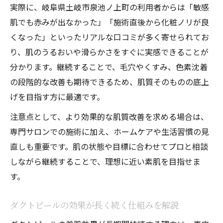
実際に、岐阜県土岐市泉池ノ上町の利用者からは「敏感
る
肌でも赤みが出なかった」「施術直後から化粧ノリが良
ダクトピールで目指す理想の肌サイクルと
くなった」といったリアルな口コミが多く寄せられてお
は
り、肌のうるおいや滑らかさをすぐに実感できることが
効果的なペースで理想の肌を目指す秘訣
分かります。継続することで、毛穴やくすみ、色素沈着
ダクトピール継続の最適なペースを見極め
の段階的な改善も期待できるため、肌質そのものの底上
る
げを目指す方に最適です。
肌変化を引き出すダクトピールの頻度とは
注意点として、より効果的な肌質改善を求める場合は、
理想肌へ導くダクトピールの継続方法を解
専門サロンでの施術に加え、ホームケアや生活習慣の見
説
直しも重要です。肌の状態や目標に合わせてプロと相談
ダクトピール効果を高める施術ペースの考
しながら継続することで、理想に近い素肌を目指せま
え方
す。
年代別に最適なダクトピールの回数を知ろ
う
ダクトピールの効果が長く続く仕組みを解説
積み重ね式ケアで透明感を実感する方法