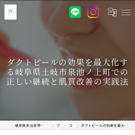
ダクトピールの効果を最大化す
る岐阜県土岐市泉池ノ上町での
正しい継続と肌質改善の実践法
岐阜県多治見市のホワイトニングならWHITENING SHOP 土岐店
ブログ
コラム
ダクトピールの効果を最大化する岐阜県土岐市泉池ノ上町での正しい継続と肌質改善の実践法