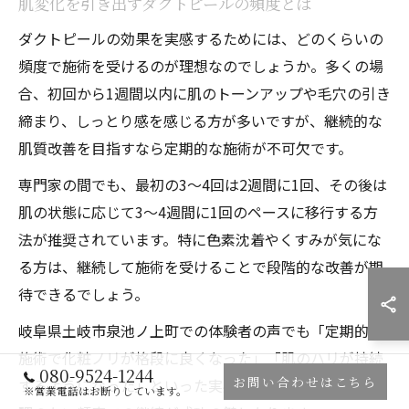
肌変化を引き出すダクトピールの頻度とは
ダクトピールの効果を実感するためには、どのくらいの
頻度で施術を受けるのが理想なのでしょうか。多くの場
合、初回から1週間以内に肌のトーンアップや毛穴の引き
締まり、しっとり感を感じる方が多いですが、継続的な
肌質改善を目指すなら定期的な施術が不可欠です。
専門家の間でも、最初の3～4回は2週間に1回、その後は
肌の状態に応じて3～4週間に1回のペースに移行する方
法が推奨されています。特に色素沈着やくすみが気にな
る方は、継続して施術を受けることで段階的な改善が期
待できるでしょう。
岐阜県土岐市泉池ノ上町での体験者の声でも「定期的な
施術で化粧ノリが格段に良くなった」「肌のハリが持続
080-9524-1244
お問い合わせはこちら
するようになった」といった実感が寄せられており、無
※営業電話はお断りしています。