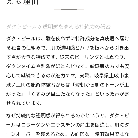
える理由
日々実感するダクトピールのメリットとは
敏感肌でも安心なダクトピールの魅力とは
敏感肌に優しいダクトピールの特徴を紹介
ダクトピールが透明感を高める持続力の秘密
ダクトピールで刺激を抑えて肌を育てる方
ダクトピールは、酸を使わずに特許成分を真皮層へ届け
法
る独自の仕組みで、肌の透明感とハリを根本から引き出
ダクトピールは低刺激で安心して継続でき
す点が大きな特徴です。従来のピーリングとは異なり、
る
ダウンタイムや刺激がほとんどなく、敏感肌の方でも安
敏感肌が求めるダクトピールの安心ポイン
心して継続できるのが魅力です。実際、岐阜県土岐市泉
ト
池ノ上町の施術体験者からは「翌朝から肌のトーンが上
ダウンタイムなしのダクトピール体験とは
がった」「くすみが目立たなくなった」といった声が寄
せられています。
ハーブピーリングと異なる効果を楽しむ方法
ダクトピールとハーブピーリングの違いを
なぜ持続的な透明感が得られるのかというと、ダクトピ
解説
ールはコラーゲンやエラスチンの産生を促進し、肌のタ
ーンオーバーを整えるため、表面的な一時的効果ではな
ダクトピールならではの持続効果を体感し