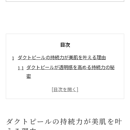
目次
ダクトピールの持続力が美肌を叶える理由
ダクトピールが透明感を高める持続力の秘
密
肌質改善にダクトピールが選ばれる理由と
は
ダクトピールの効果が長く続く仕組みを解
説
ダクトピールの持続力が美肌を叶
ダクトピールで美肌を維持するための工夫