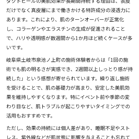
ダクトピールの美肌効果が長期間持続する理由は、表皮
ダクトピールの積み重ね式ケアで透明感ア
だけでなく真皮層にまで働きかける特許成分の浸透力に
ップ
あります。これにより、肌のターンオーバーが正常化
し、コラーゲンやエラスチンの生成が促進されること
ホームケアとダクトピールの相乗効果を解
で、ハリや透明感が数週間から1か月ほど続くケースが多
説
いです。
継続ケアで得られるダクトピールの実感効
果
岐阜県土岐市泉池ノ上町の施術体験者からは「1回の施
積み重ね式ダクトピールが叶える美肌サイ
術でも肌の明るさが実感でき、2週間以上しっとり感が持
クル
続した」という感想が寄せられています。繰り返し施術
を受けることで、肌の基礎力が高まり、安定した美肌効
透明感ある肌を作るダクトピール活用のコ
果を維持しやすくなります。特にイベント前や季節の変
ツ
わり目など、肌トラブルが起こりやすいタイミングでの
活用もおすすめです。
ただし、効果の持続には個人差があり、睡眠不足やスト
レス、紫外線などが肌状態に影響を与えることも忘れて