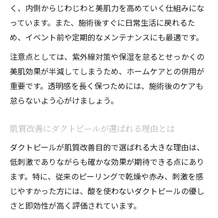
く、内側からじわじわと美肌力を高めていく仕組みにな
よう
っています。また、施術後すぐに日常生活に戻れるた
肌質に合わせたダクトピール活用のポイン
め、イベント前や定期的なメンテナンスにも最適です。
ト
ハーブピーリングと比べたダクトピールの
注意点としては、紫外線対策や保湿を怠るとせっかくの
魅力
美肌効果が半減してしまうため、ホームケアとの併用が
重要です。透明感を長く保つためには、施術後のケアも
ダクトピールが幅広い肌悩みに対応できる
怠らないよう心がけましょう。
理由
ダクトピールならではの肌質改善プロセス
肌質改善にダクトピールが選ばれる理由とは
ダクトピールの段階的な肌質改善の仕組み
ダクトピールが肌質改善目的で選ばれる大きな理由は、
ダクトピールで実感する変化のステップと
低刺激でありながらも確かな効果が期待できる点にあり
は
ます。特に、従来のピーリングで乾燥や赤み、刺激を感
肌の内側から整うダクトピールの実力を検
じやすかった方には、酸を使わないダクトピールの優し
証
さと即効性が高く評価されています。
ダクトピールが持つ美肌再生力の秘密に迫