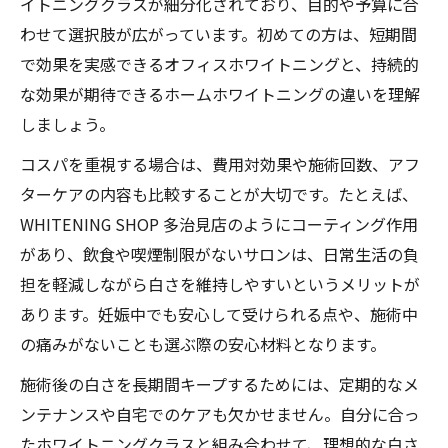
自宅ケアとサロン施術の使い分け方
イトニングクラスが細分化されており、目的や予算に合
わせて選択肢が広がっています。初めての方は、短期間
費用と効果から見たホワイトニングの魅力
で効果を実感できるオフィスホワイトニングと、持続的
ホワイトニングの費用相場と安く抑えるコ
な効果が期待できるホームホワイトニングの違いを理解
ツ
しましょう。
効果を最大化するホワイトニングの選び方
コスパを重視する場合は、費用対効果や施術回数、アフ
値段と口コミから分かるホワイトニング事
ターケアの内容も比較することが大切です。たとえば、
情
WHITENING SHOP 多治見店のようにコーティング作用
ホワイトニングのコスパを重視する理由
があり、飲食や喫煙制限がないサロンは、日常生活の負
ホワイトニングで満足度を高める工夫
担を軽減しながら白さを維持しやすいというメリットが
ホワイトニングの選択肢を徹底解説
あります。妊娠中でも安心して受けられる点や、施術中
ホワイトニングの主要カテゴリーごとの特
の痛みがないことも選ぶ際の安心材料となります。
徴
施術後の白さを長期間キープするためには、定期的なメ
人気のホワイトニング方法を比較紹介
ンテナンスや自宅でのケアも欠かせません。自分に合っ
セルフとプロのホワイトニングの違いとは
たホワイトニングクラスと組み合わせて、理想的な白さ