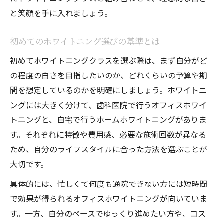
沖縄で選ばれるホワイトニングの傾向
と笑顔を手に入れましょう。
ホワイトニングの流行と口コミの活用術
初めてのホワイトニング選びの基準とは
コスパを重視したホワイトニング入門
コスパ重視で選ぶホワイトニング入門法
初めてホワイトニングクラスを選ぶ際は、まず自分がど
の程度の白さを目指したいのか、どれくらいの予算や期
ホワイトニングを安く始めるポイント解説
間を想定しているのかを明確にしましょう。ホワイトニ
口コミで人気のコスパ重視ホワイトニング
ングには大きく分けて、歯科医院で行うオフィスホワイ
低予算でも満足できるホワイトニング手法
トニングと、自宅で行うホームホワイトニングがありま
ホワイトニングの費用対効果を実感する方
す。それぞれに特徴や費用感、必要な施術回数が異なる
法
ため、自分のライフスタイルに合った方法を選ぶことが
安心して通えるホワイトニングのポイント
大切です。
安心できるホワイトニングサロンの選び方
具体的には、忙しくて何度も通院できない方には短時間
痛みや制限なしで受けられるホワイトニン
で効果が得られるオフィスホワイトニングが向いていま
グ
す。一方、自分のペースでゆっくり進めたい方や、コス