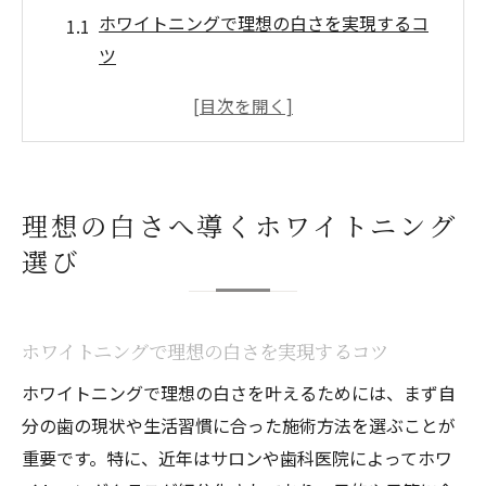
ホワイトニングで理想の白さを実現するコ
ツ
初めてのホワイトニング選びの基準とは
口コミで分かるホワイトニングの人気傾向
ホワイトニングで後悔しない選択方法
自分に合うホワイトニングの見極め方
理想の白さへ導くホワイトニング
自分に最適なホワイトニング方法の比較
選び
オフィスとホームホワイトニングの違い解
説
ホワイトニング各方法のメリットと注意点
ホワイトニングで理想の白さを実現するコツ
口コミで評判のホワイトニング比較ポイン
ホワイトニングで理想の白さを叶えるためには、まず自
ト
分の歯の現状や生活習慣に合った施術方法を選ぶことが
ホワイトニング選びで重視すべき要素
重要です。特に、近年はサロンや歯科医院によってホワ