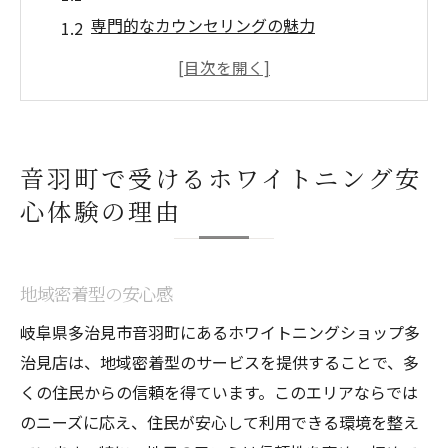
専門的なカウンセリングの魅力
安全性を重視した施術方法
信頼できる技術とスタッフ
利用者の声が証明する安心感
アフターケアの充実度
音羽町で受けるホワイトニング安
多治見市でのホワイトニングが選ばれる理由
心体験の理由
地元での高評価の理由
他地域からの口コミ人気
地域密着型の安心感
最新技術の導入とその効果
リーズナブルな価格設定
岐阜県多治見市音羽町にあるホワイトニングショップ多
治見店は、地域密着型のサービスを提供することで、多
顧客満足度の高さ
くの住民からの信頼を得ています。このエリアならでは
アクセスの良さ
のニーズに応え、住民が安心して利用できる環境を整え
飲食制限なしのホワイトニングがもたらす安心