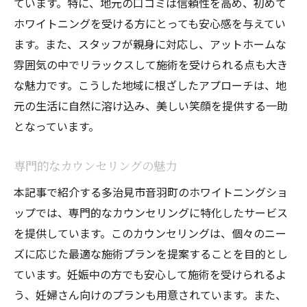
ています。特に、地元の口コミは信頼性を高め、初めて
感
ホワイトニングを受ける方にとっても安心感を与えてい
コーティング効果の仕組み
ます。また、スタッフが親身に対応し、アットホームな
生活習慣を変えずに楽しめる
雰囲気の中でリラックスして施術を受けられる点も大き
ストレスフリーなホワイトニング
な魅力です。こうした地域に根ざしたアプローチは、地
実際の体験者の声
元の生活に自然に溶け込み、美しい笑顔を提供する一助
となっています。
施術後の注意点
安心の理由とその効果
専門的なカウンセリングの魅力
妊娠中でも大丈夫！音羽町のホワイトニング事
本記事で紹介する多治見市音羽町のホワイトニングショ
情
ップでは、専門的なカウンセリングに特化したサービス
母体と胎児への安全性
を提供しています。このカウンセリングは、個々のニー
妊娠中の歯科ケアの重要性
ズに応じた最適な施術プランを提案することを目的とし
ホワイトニングのタイミング
ています。妊娠中の方でも安心して施術を受けられるよ
妊婦に優しい施術内容
う、妊婦さん向けのプランも用意されています。また、