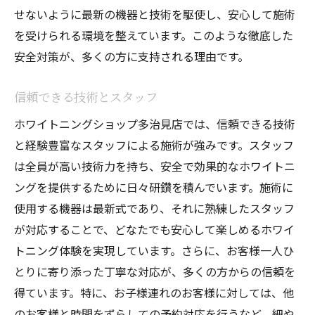
せないように最新の機器と技術を駆使し、安心して施術
家族全員で笑顔を目指す
を受けられる環境を整えています。このような徹底した
お子様連れへの配慮と工夫
安全対策が、多くの方に支持される理由です。
岐阜県多治見市でホワイトニングを選ぶメリッ
ト
信頼できる技術とスタッフ
地元ならではのサービス
ホワイトニングショップ多治見店では、信頼できる技術
最新技術がもたらす安心感
と経験豊富なスタッフによる施術が強みです。スタッフ
多くの選択肢から選べる利便性
は全員が高い技術力を持ち、安全で効果的なホワイトニ
ングを提供するために日々研鑽を積んでいます。施術に
高品質なケアの魅力
使用する機器は最新式であり、それに熟練したスタッフ
地元密着の信頼感
が対応することで、どなたでも安心して楽しめるホワイ
他店との差別化要素
トニング体験を実現しています。さらに、お客様一人ひ
地元で愛されるホワイトニングの秘密に迫る
とりに寄り添った丁寧な対応が、多くの方からの信頼を
長年の信頼と実績
得ています。特に、お子様連れのお客様に対しては、他
常連客が多い理由
のお客様と時間をずらしての予約対応を行うなど、細や